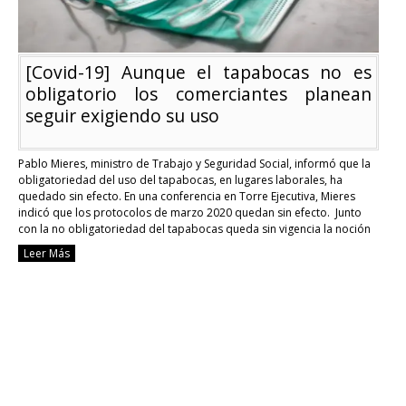
[Covid-19] Aunque el tapabocas no es
obligatorio los comerciantes planean
seguir exigiendo su uso
Pablo Mieres, ministro de Trabajo y Seguridad Social, informó que la
obligatoriedad del uso del tapabocas, en lugares laborales, ha
quedado sin efecto. En una conferencia en Torre Ejecutiva, Mieres
indicó que los protocolos de marzo 2020 quedan sin efecto. Junto
con la no obligatoriedad del tapabocas queda sin vigencia la noción
de aforos, agregó …
Continue reading
Leer Más
[Covid-
19]
Aunque
el
tapabocas
no
es
obligatorio
los
comerciantes