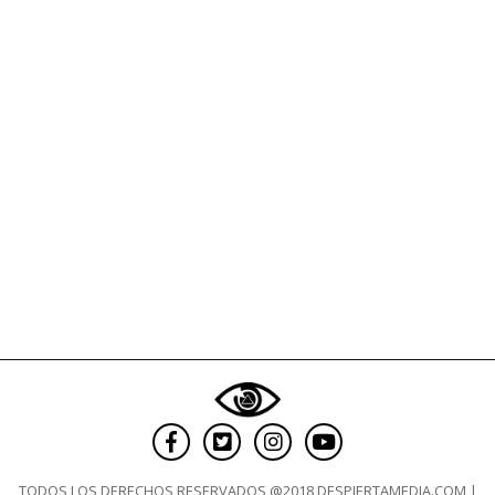
planean
seguir
exigiendo
su
uso
TODOS LOS DERECHOS RESERVADOS @2018 DESPIERTAMEDIA.COM |