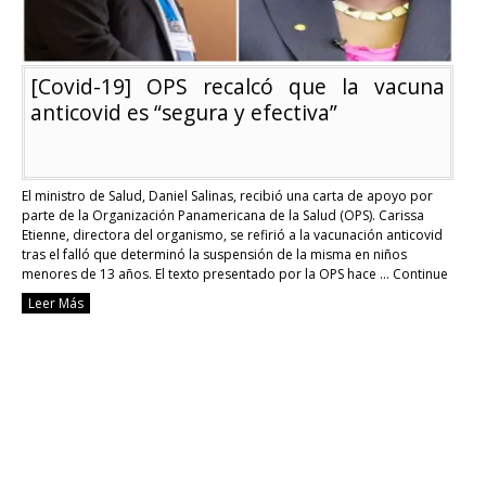
[Covid-19] OPS recalcó que la vacuna
anticovid es “segura y efectiva”
El ministro de Salud, Daniel Salinas, recibió una carta de apoyo por
parte de la Organización Panamericana de la Salud (OPS). Carissa
Etienne, directora del organismo, se refirió a la vacunación anticovid
tras el falló que determinó la suspensión de la misma en niños
menores de 13 años. El texto presentado por la OPS hace …
Continue
reading
Leer Más
[Covid-
19]
OPS
recalcó
que
la
vacuna
anticovid
es
“segura