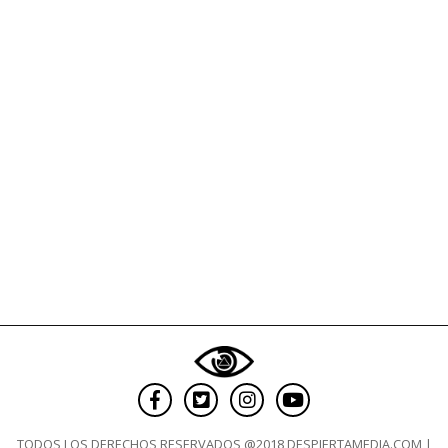
y
efectiva”
TODOS LOS DERECHOS RESERVADOS @2018 DESPIERTAMEDIA.COM |