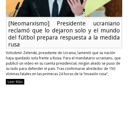
[Neomarxismo] Presidente ucraniano
reclamó que lo dejaron solo y el mundo
del fútbol prepara respuesta a la medida
rusa
Volodimir Zelenski, presidente de Ucrania, lamentó que su nación
haya quedado sola frente a Rusia. Para el mandatario ucraniano, que
publicó un video en su cuenta presidencial, ningún aliado se puso de
su lado para defender el país. Tras confirmarse alrededor de 150
víctimas fatales en las primeras 24 horas de la “invasión rusa”,
Zelenski …
Continue reading
Leer Más
[Neomarxismo]
Presidente
ucraniano
reclamó
que
lo
dejaron
solo
y
el