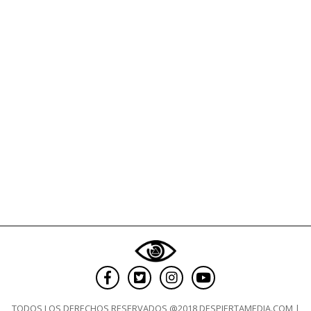
mundo
del
fútbol
prepara
respuesta
a
la
medida
rusa
TODOS LOS DERECHOS RESERVADOS @2018 DESPIERTAMEDIA.COM |