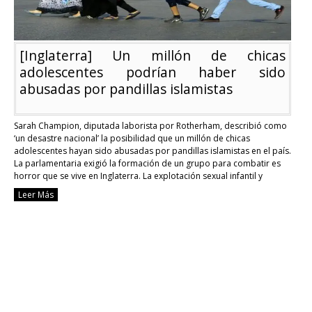
[Inglaterra] Un millón de chicas
adolescentes podrían haber sido
abusadas por pandillas islamistas
Sarah Champion, diputada laborista por Rotherham, describió como
‘un desastre nacional’ la posibilidad que un millón de chicas
adolescentes hayan sido abusadas por pandillas islamistas en el país.
La parlamentaria exigió la formación de un grupo para combatir es
horror que se vive en Inglaterra. La explotación sexual infantil y
adolescente que se vive en …
Continue reading
Leer Más
[Inglaterra]
Un
millón
de
chicas
adolescentes
podrían
haber
sido
abusadas