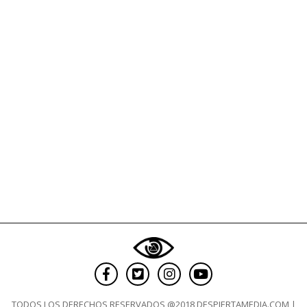
por
pandillas
islamistas
TODOS LOS DERECHOS RESERVADOS @2018 DESPIERTAMEDIA.COM |