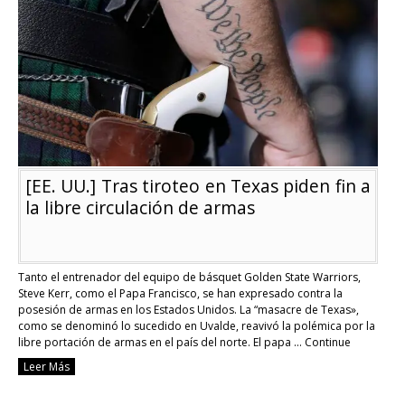
“arremeter”
contra
Rusia
[EE. UU.] Tras tiroteo en Texas piden fin a
la libre circulación de armas
Tanto el entrenador del equipo de básquet Golden State Warriors,
Steve Kerr, como el Papa Francisco, se han expresado contra la
posesión de armas en los Estados Unidos. La “masacre de Texas»,
como se denominó lo sucedido en Uvalde, reavivó la polémica por la
libre portación de armas en el país del norte. El papa …
Continue
reading
Leer Más
[EE.
UU.]
Tras