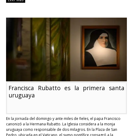
Papa
Francisco
bromeó
sobre
la
“falta
de
tequila”
para
el
dolor
de
rodilla
Francisca Rubatto es la primera santa
uruguaya
En la jornada del domingo y ante miles de fieles, el papa Francisco
canonizó a la Hermana Rubatto. La Iglesia considera a la monja
uruguaya como responsable de dos milagros. En la Plaza de San
Pedro, ubicada en el Vaticano, el sumo pontífice consagró a la