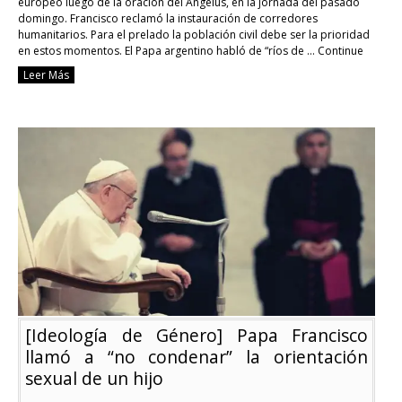
europeo luego de la oración del Ángelus, en la jornada del pasado
domingo. Francisco reclamó la instauración de corredores
humanitarios. Para el prelado la población civil debe ser la prioridad
en estos momentos. El Papa argentino habló de “ríos de …
Continue
reading
Leer Más
El
Papa
Francisco
solicitó
corredores
humanitarios
en
el
conflicto
entre
Rusia
y
Ucrania
[Ideología de Género] Papa Francisco
llamó a “no condenar” la orientación
sexual de un hijo