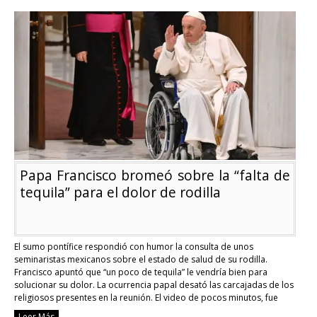
tiroteo
en
Texas
piden
fin
a
la
libre
circulación
de
armas
Papa Francisco bromeó sobre la “falta de
tequila” para el dolor de rodilla
El sumo pontífice respondió con humor la consulta de unos
seminaristas mexicanos sobre el estado de salud de su rodilla.
Francisco apuntó que “un poco de tequila” le vendría bien para
solucionar su dolor. La ocurrencia papal desató las carcajadas de los
religiosos presentes en la reunión. El video de pocos minutos, fue
grabado el …
Continue reading
Leer Más