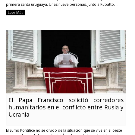
primera santa uruguaya. Unas nueve personas, junto a Rubatto, …
Continue reading
Leer Más
Francisca
Rubatto
es
la
primera
santa
uruguaya
El Papa Francisco solicitó corredores
humanitarios en el conflicto entre Rusia y
Ucrania
El Sumo Pontífice no se olvidó de la situación que se vive en el oeste