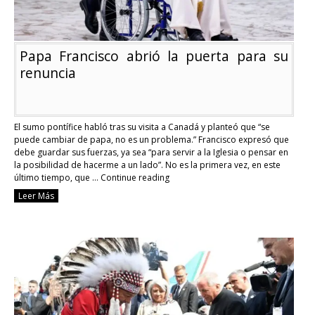
Papa Francisco abrió la puerta para su
renuncia
El sumo pontífice habló tras su visita a Canadá y planteó que “se
puede cambiar de papa, no es un problema.” Francisco expresó que
debe guardar sus fuerzas, ya sea “para servir a la Iglesia o pensar en
la posibilidad de hacerme a un lado”. No es la primera vez, en este
último tiempo, que …
Continue reading
Papa
Leer Más
Francisco
abrió
la
puerta
para
su
renuncia