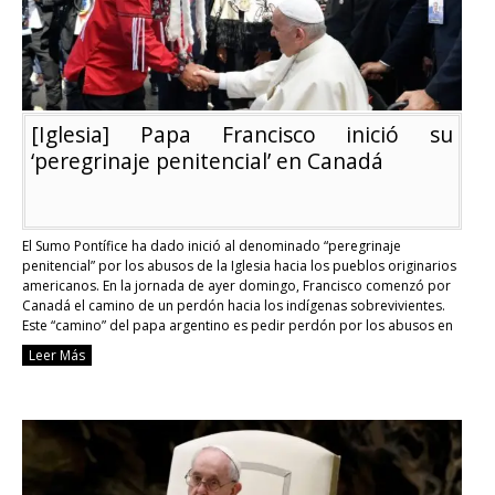
[Iglesia] Papa Francisco inició su
‘peregrinaje penitencial’ en Canadá
El Sumo Pontífice ha dado inició al denominado “peregrinaje
penitencial” por los abusos de la Iglesia hacia los pueblos originarios
americanos. En la jornada de ayer domingo, Francisco comenzó por
Canadá el camino de un perdón hacia los indígenas sobrevivientes.
Este “camino” del papa argentino es pedir perdón por los abusos en
las escuelas residenciales …
Continue reading
Leer Más
[Iglesia]
Papa
Francisco
inició
su
‘peregrinaje
penitencial’
en