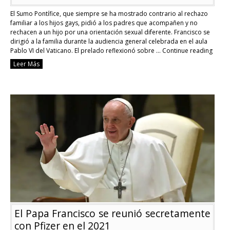
El Sumo Pontífice, que siempre se ha mostrado contrario al rechazo
familiar a los hijos gays, pidió a los padres que acompañen y no
rechacen a un hijo por una orientación sexual diferente. Francisco se
dirigió a la familia durante la audiencia general celebrada en el aula
Pablo VI del Vaticano. El prelado reflexionó sobre …
Continue reading
[Ide
Leer Más
de
Géne
Pap
Fran
llam
a
“no
cond
la
orie
sexu
de
un
hijo
El Papa Francisco se reunió secretamente
con Pfizer en el 2021