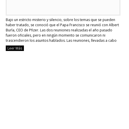
Bajo un estricto misterio y silencio, sobre los temas que se pueden
haber tratado, se conoció que el Papa Francisco se reunió con Albert
Burla, CEO de Pfizer. Las dos reuniones realizadas el año pasado
fueron oficiales, pero en ningún momento se comunicaron ni
trascendieron los asuntos hablados. Las reuniones, llevadas a cabo
durante el …
Continue reading
Leer Más
El
Papa
Francisco
se
reunió
secretamente
con
Pfizer
en
el
2021