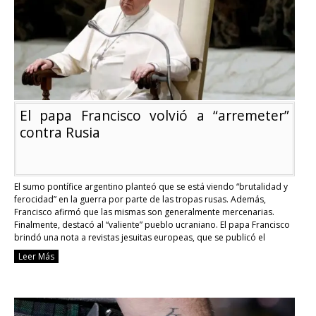
Canadá
El papa Francisco volvió a “arremeter”
contra Rusia
El sumo pontífice argentino planteó que se está viendo “brutalidad y
ferocidad” en la guerra por parte de las tropas rusas. Además,
Francisco afirmó que las mismas son generalmente mercenarias.
Finalmente, destacó al “valiente” pueblo ucraniano. El papa Francisco
brindó una nota a revistas jesuitas europeas, que se publicó el
pasado martes. Allí, el prelado …
Continue reading
Leer Más
El
papa
Francisco
volvió
a