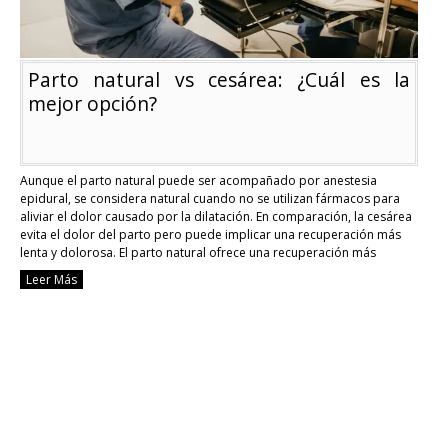
Parto natural vs cesárea: ¿Cuál es la
mejor opción?
Aunque el parto natural puede ser acompañado por anestesia
epidural, se considera natural cuando no se utilizan fármacos para
aliviar el dolor causado por la dilatación. En comparación, la cesárea
evita el dolor del parto pero puede implicar una recuperación más
lenta y dolorosa. El parto natural ofrece una recuperación más
rápida, menor pérdida de …
Continue reading
Leer Más
Parto
natural
vs
cesárea:
¿Cuál
es
la
mejor
opción?