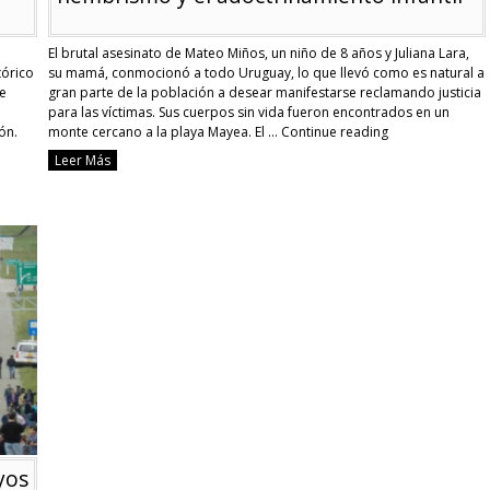
El brutal asesinato de Mateo Miños, un niño de 8 años y Juliana Lara,
tórico
su mamá, conmocionó a todo Uruguay, lo que llevó como es natural a
oe
gran parte de la población a desear manifestarse reclamando justicia
para las víctimas. Sus cuerpos sin vida fueron encontrados en un
ón.
monte cercano a la playa Mayea. El …
Continue reading
Pretendieron
Leer Más
utilizar
el
asesinato
de
Mateo
y
Giuliana
para
promover
el
hembrismo
y
el
adoctrinamien
infantil
yos