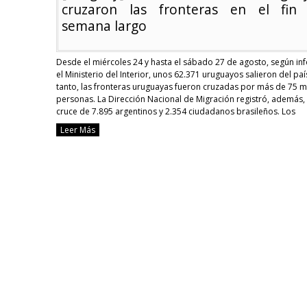
cruzaron las fronteras en el fin
semana largo
Desde el miércoles 24 y hasta el sábado 27 de agosto, según i
el Ministerio del Interior, unos 62.371 uruguayos salieron del paí
tanto, las fronteras uruguayas fueron cruzadas por más de 75 m
personas. La Dirección Nacional de Migración registró, además, 
cruce de 7.895 argentinos y 2.354 ciudadanos brasileños. Los
principales puntos …
Continue reading
Leer Más
[Uruguay]
Más
de
60
mil
uruguayos
cruzaron
las
fronteras
en
el
fin
de
semana
largo