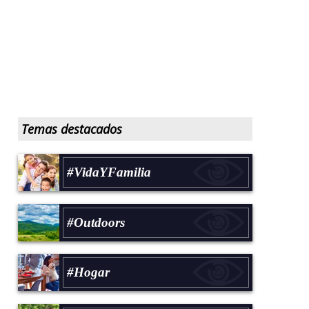
Temas destacados
#VidaYFamilia
#Outdoors
#Hogar