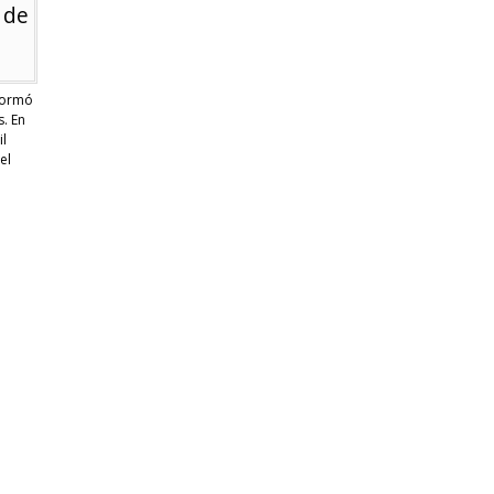
 de
nformó
s. En
il
el