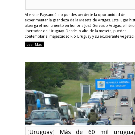
Al visitar Paysandú, no puedes perderte la oportunidad de
experimentar la grandeza de la Meseta de Artigas. Este lugar his
alberga el monumento en honor a José Gervasio Artigas, el hér
libertador del Uruguay. Desde lo alto de la meseta, puedes
contemplar el majestuoso Río Uruguay y su exuberante vegetaci
De igual manera, puedes visitar: …
Continue reading
Leer Más
Paysandú,
un
destino
que
no
te
puedes
perder
[Uruguay] Más de 60 mil urugua