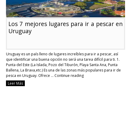
Los 7 mejores lugares para ir a pescar en
Uruguay
Uruguay es un país lleno de lugares increíbles para ir a pescar, así
que identificar una buena opción no será una tarea difícil para ti. 1.
Punta del Este (La Islada, Pozo del Tiburón, Playa Santa Ana, Punta
Ballena, La Brava,etc.) Es una de las zonas más populares para ir de
pesca en Uruguay. Ofrece …
Continue reading
Los
Leer Más
7
mejores
lugares
para
ir
a
pescar
en
Uruguay