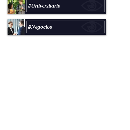
#Universitario
#Negocios