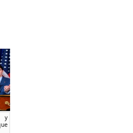
á y
que