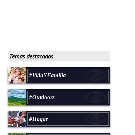
Temas destacados
#VidaYFamilia
#Outdoors
#Hogar