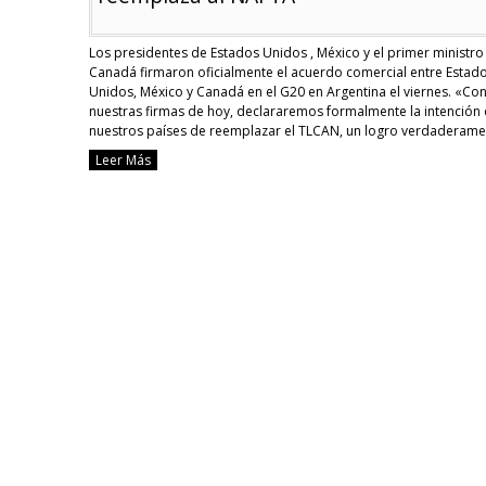
Los presidentes de Estados Unidos , México y el primer ministro
Canadá firmaron oficialmente el acuerdo comercial entre Estad
Unidos, México y Canadá en el G20 en Argentina el viernes. «Co
nuestras firmas de hoy, declararemos formalmente la intención
nuestros países de reemplazar el TLCAN, un logro verdaderame
innovador» Donald Trump El gobierno …
Continue reading
Leer Más
[TRU
Esta
Unid
Can
y
Méxi
firm
nuev
pact
come
que
reem
al
NAF