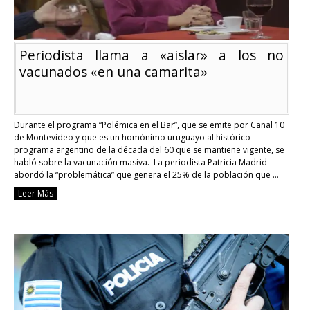
Periodista llama a «aislar» a los no
vacunados «en una camarita»
Durante el programa “Polémica en el Bar”, que se emite por Canal 10
de Montevideo y que es un homónimo uruguayo al histórico
programa argentino de la década del 60 que se mantiene vigente, se
habló sobre la vacunación masiva. La periodista Patricia Madrid
abordó la “problemática” que genera el 25% de la población que …
Continue reading
Leer Más
Periodista
llama
a
«aislar»
a
los
no
vacunados
«en
una