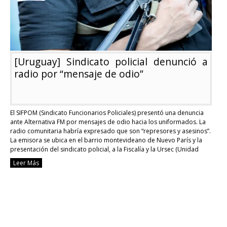
camarita»
[Uruguay] Sindicato policial denunció a
radio por “mensaje de odio”
El SIFPOM (Sindicato Funcionarios Policiales) presentó una denuncia
ante Alternativa FM por mensajes de odio hacia los uniformados. La
radio comunitaria habría expresado que son “represores y asesinos”.
La emisora se ubica en el barrio montevideano de Nuevo París y la
presentación del sindicato policial, a la Fiscalía y la Ursec (Unidad
Reguladora de Servicios …
Continue reading
Leer Más
[Uruguay]
Sindicato
policial
denunció
a
radio
por
“mensaje