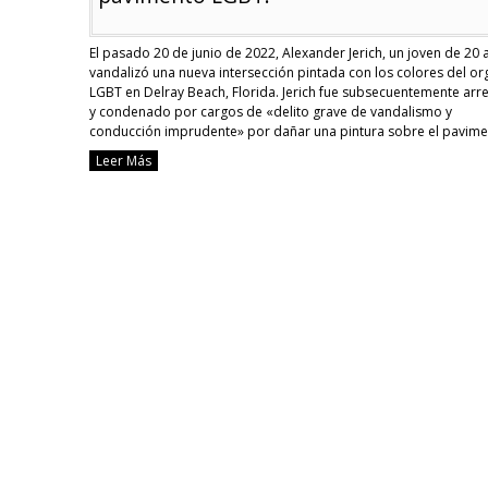
El pasado 20 de junio de 2022, Alexander Jerich, un joven de 20 
vandalizó una nueva intersección pintada con los colores del or
LGBT en Delray Beach, Florida. Jerich fue subsecuentemente arr
y condenado por cargos de «delito grave de vandalismo y
conducción imprudente» por dañar una pintura sobre el pavim
propagandística de la …
Continue reading
Leer Más
[Estados
Unidos]
Condenado
por
un
«delito
grave»
tras
derrapar
sobre
pavimento
LGBT.