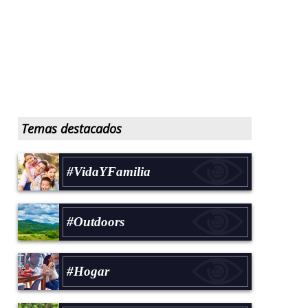
Temas destacados
#VidaYFamilia
#Outdoors
#Hogar