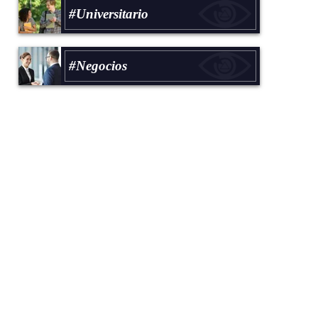
#Universitario
#Negocios