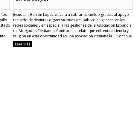
años,
Jesús Luis Barrón López volverá a cobrar su sueldo gracias al apoyo
gullo
recibido de distintas organizaciones y el público en general en las
estado
redes sociales y en especial a las gestiones de la Asociación Española
de Abogados Cristianos. Contrario al relato que enfrenta a ciencia y
ento
religión en esta oportunidad es una asociación cristiana la …
Continue
reading
Leer Más
Profesor
de
biología
suspendido
por
decir
que
«solo
hay
dos
sexos»
fue
restituido
en
su
cargo.