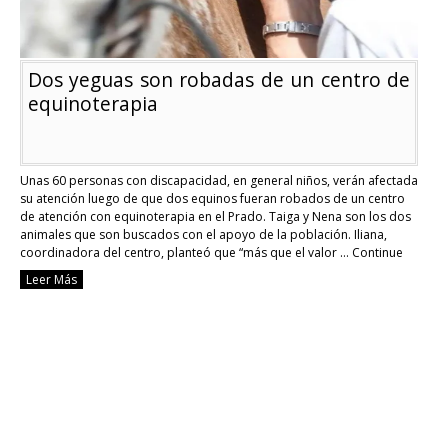
Dos yeguas son robadas de un centro de
equinoterapia
Unas 60 personas con discapacidad, en general niños, verán afectada
su atención luego de que dos equinos fueran robados de un centro
de atención con equinoterapia en el Prado. Taiga y Nena son los dos
animales que son buscados con el apoyo de la población. Iliana,
coordinadora del centro, planteó que “más que el valor …
Continue
reading
Leer Más
Dos
yeguas
son
robadas
de
un
centro
de
equinoterapia