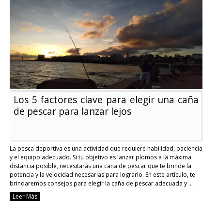
agua
dulce
Los 5 factores clave para elegir una caña
de pescar para lanzar lejos
La pesca deportiva es una actividad que requiere habilidad, paciencia
y el equipo adecuado. Si tu objetivo es lanzar plomos a la máxima
distancia posible, necesitarás una caña de pescar que te brinde la
potencia y la velocidad necesarias para lograrlo. En este artículo, te
brindaremos consejos para elegir la caña de pescar adecuada y …
Continue reading
Leer Más
Los
5
factores