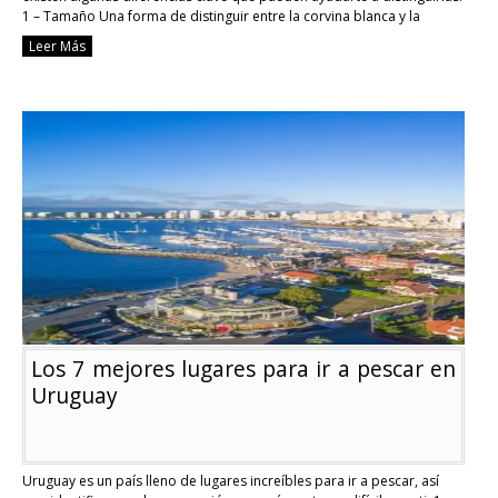
1 – Tamaño Una forma de distinguir entre la corvina blanca y la
burriqueta es observando …
Continue reading
Leer Más
Diferencias
entre
la
corvina
y
la
burriqueta:
¿Cómo
distinguir
estas
dos
especies?
Los 7 mejores lugares para ir a pescar en
Uruguay
Uruguay es un país lleno de lugares increíbles para ir a pescar, así