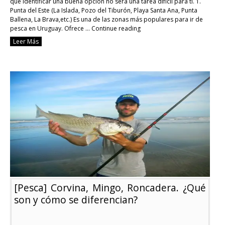
que identificar una buena opción no será una tarea difícil para ti. 1.
Punta del Este (La Islada, Pozo del Tiburón, Playa Santa Ana, Punta
Ballena, La Brava,etc.) Es una de las zonas más populares para ir de
pesca en Uruguay. Ofrece …
Continue reading
Los
Leer Más
7
mejores
lugares
para
ir
a
pescar
en
Uruguay
[Pesca] Corvina, Mingo, Roncadera. ¿Qué
son y cómo se diferencian?