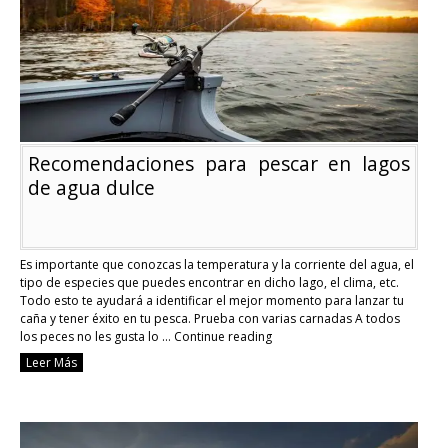
Recomendaciones para pescar en lagos
de agua dulce
Es importante que conozcas la temperatura y la corriente del agua, el
tipo de especies que puedes encontrar en dicho lago, el clima, etc.
Todo esto te ayudará a identificar el mejor momento para lanzar tu
caña y tener éxito en tu pesca. Prueba con varias carnadas A todos
los peces no les gusta lo …
Continue reading
Recomendaciones
Leer Más
para
pescar
en
lagos
de