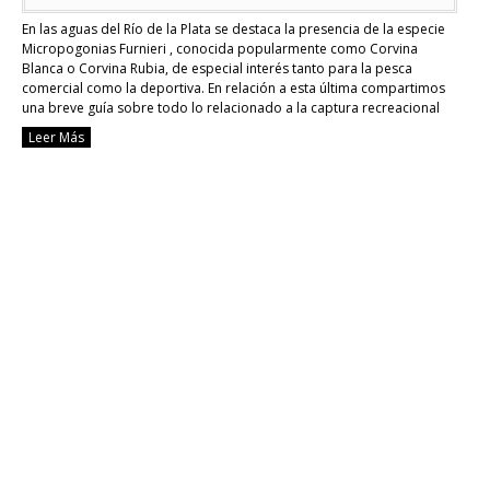
En las aguas del Río de la Plata se destaca la presencia de la especie
Micropogonias Furnieri , conocida popularmente como Corvina
Blanca o Corvina Rubia, de especial interés tanto para la pesca
comercial como la deportiva. En relación a esta última compartimos
una breve guía sobre todo lo relacionado a la captura recreacional
de …
Continue reading
Leer Más
[Pesca]
Corvina,
Mingo,
Roncadera.
¿Qué
son
y
cómo
se
diferencian?