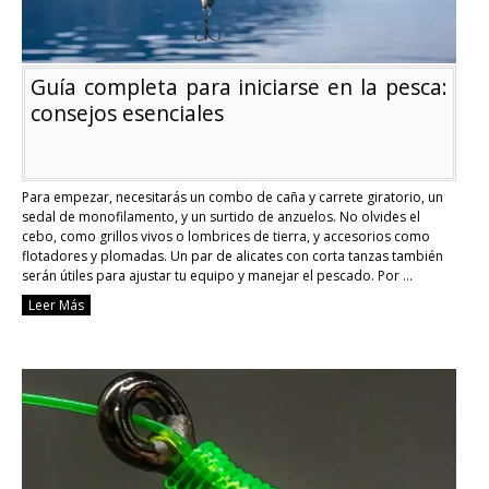
Guía completa para iniciarse en la pesca:
consejos esenciales
Para empezar, necesitarás un combo de caña y carrete giratorio, un
sedal de monofilamento, y un surtido de anzuelos. No olvides el
cebo, como grillos vivos o lombrices de tierra, y accesorios como
flotadores y plomadas. Un par de alicates con corta tanzas también
serán útiles para ajustar tu equipo y manejar el pescado. Por …
Continue reading
Leer Más
Guía
completa
para
iniciarse
en
la
pesca:
consejos
esenciales