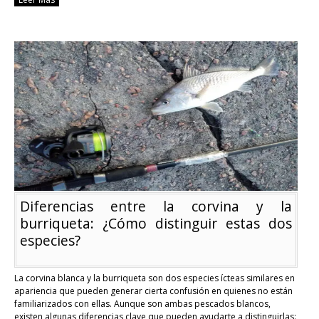
La
burriqueta:
Cómo
pescar
una
de
las
especies
más
atractivas
y
sabrosas
de
la
costa
uruguaya.
Diferencias entre la corvina y la
burriqueta: ¿Cómo distinguir estas dos
especies?
La corvina blanca y la burriqueta son dos especies ícteas similares en
apariencia que pueden generar cierta confusión en quienes no están
familiarizados con ellas. Aunque son ambas pescados blancos,
existen algunas diferencias clave que pueden ayudarte a distinguirlas: