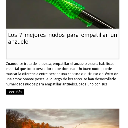
Los 7 mejores nudos para empatillar un
anzuelo
Cuando se trata de la pesca, empatillar el anzuelo es una habilidad
esencial que todo pescador debe dominar. Un buen nudo puede
marcar la diferencia entre perder una captura o disfrutar del éxito de
una emocionante pesca. A lo largo de los años, se han desarrollado
numerosos nudos para empatillar anzuelos, cada uno con sus …
Continue reading
Leer Más
Los
7
mejores
nudos
para
empatillar
un
anzuelo