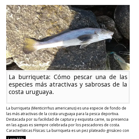
clave
para
elegir
una
caña
de
pescar
para
lanzar
lejos
La burriqueta: Cómo pescar una de las
especies más atractivas y sabrosas de la
costa uruguaya.
La burriqueta (Menticirrhus americanus) es una especie de fondo de
las más atractivas de la costa uruguaya para la pesca deportiva.
Destacada por su facilidad de captura y exquisita carne, su presencia
en las aguas es siempre celebrada por los pescadores de costa.
Características Físicas: La burriqueta es un pez plateado-grisáceo con
un cuerpo alargado …
Continue reading
Leer Más