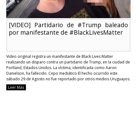
[VIDEO] Partidario de #Trump baleado
por manifestante de #BlackLivesMatter
Video original registra un manifestante de Black Lives Matter
realizando un disparo contra un partidario de Trump, en la ciudad de
Portland, Estados Unidos. La víctima, identificada como Aaron
Danielson, ha fallecido. Cepo mediático El hecho ocurrido este
sábado 29 de Agosto no fue reportado por otros medios Uruguayos.
Búsquedas por el nombre del difunto …
Continue reading
Leer Más
[VIDEO]
Partidario
de
#Trump
baleado
por
manifestante
de
#BlackLivesMatt