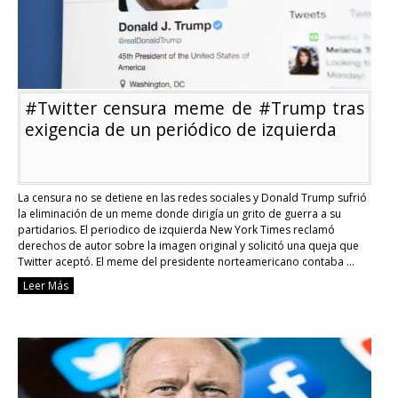
auto
era
organizadora
de
#BlackLivesMatter
#Twitter censura meme de #Trump tras
exigencia de un periódico de izquierda
La censura no se detiene en las redes sociales y Donald Trump sufrió
la eliminación de un meme donde dirigía un grito de guerra a su
partidarios. El periodico de izquierda New York Times reclamó
derechos de autor sobre la imagen original y solicitó una queja que
Twitter aceptó. El meme del presidente norteamericano contaba …
Continue reading
Leer Más
#Twitter
censura
meme
de
#Trump
tras
exigencia
de