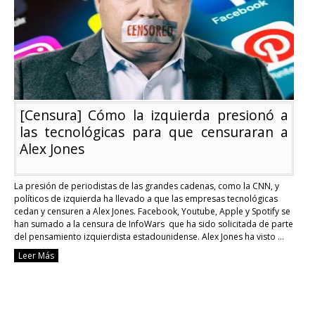
un
periódico
de
izquierda
[Censura] Cómo la izquierda presionó a
las tecnológicas para que censuraran a
Alex Jones
La presión de periodistas de las grandes cadenas, como la CNN, y
políticos de izquierda ha llevado a que las empresas tecnológicas
cedan y censuren a Alex Jones. Facebook, Youtube, Apple y Spotify se
han sumado a la censura de InfoWars que ha sido solicitada de parte
del pensamiento izquierdista estadounidense. Alex Jones ha visto …
Continue reading
Leer Más
[Censura]
Cómo
la
izquierda
presionó