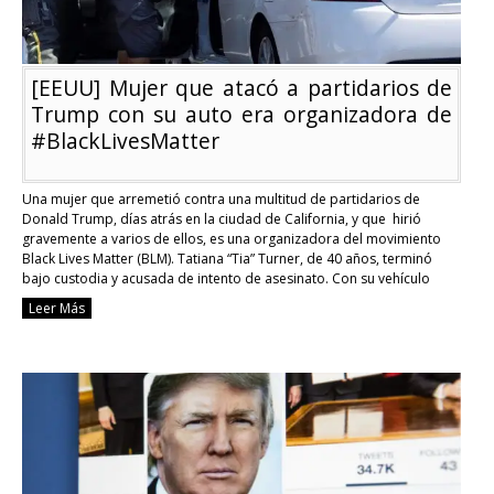
[EEUU] Mujer que atacó a partidarios de
Trump con su auto era organizadora de
#BlackLivesMatter
Una mujer que arremetió contra una multitud de partidarios de
Donald Trump, días atrás en la ciudad de California, y que hirió
gravemente a varios de ellos, es una organizadora del movimiento
Black Lives Matter (BLM). Tatiana “Tia” Turner, de 40 años, terminó
bajo custodia y acusada de intento de asesinato. Con su vehículo
Sedán …
Continue reading
Leer Más
[EEUU]
Mujer
que
atacó
a
partidarios
de
Trump
con
su