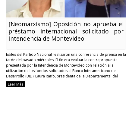
[Neomarxismo] Oposición no aprueba el
préstamo internacional solicitado por
Intendencia de Montevideo
Ediles del Partido Nacional realizaron una conferencia de prensa en la
tarde del pasado miércoles. El fin era evaluar la contrapropuesta
presentada por la Intendencia de Montevideo con relación a la
utilización de los fondos solicitados al Banco Interamericano de
Desarrollo (BID). Laura Raffo, presidenta de la Departamental del
Partido Nacional, habló sobre los 13 …
Continue reading
Leer Más
[Neomarxismo]
Oposición
no
aprueba
el
préstamo
internacional
solicitado
por
Intendencia