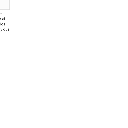
tal
 el
 los
 y que