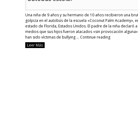
Una niña de 9 años y su hermano de 10 años recibieron una bru
golpiza en el autobús de la escuela «Coconut Palm Academy», en
estado de Florida, Estados Unidos. El padre de la niña declaró a
medios que sus hijos fueron atacados «sin provocación alguna»
han sido víctimas de bullying …
Continue reading
[VIDEO]
Leer Más
Niña
de
9
años
y
su
hermano
fueron
brutalmente
golpeados
en
autobús
escolar