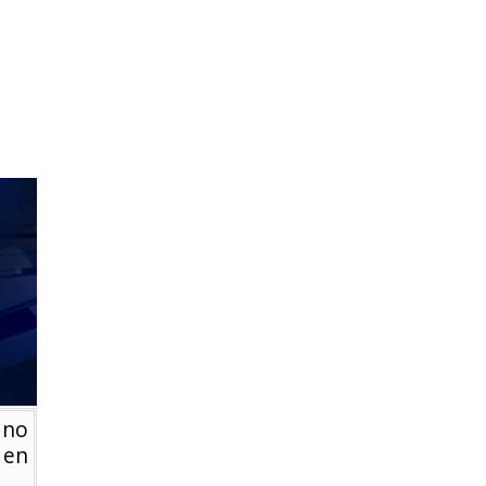
ano
 en