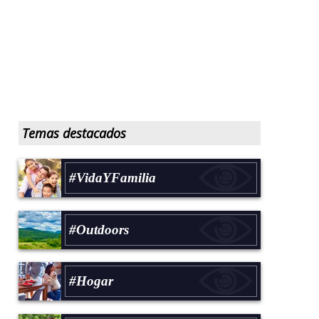
Temas destacados
#VidaYFamilia
#Outdoors
#Hogar