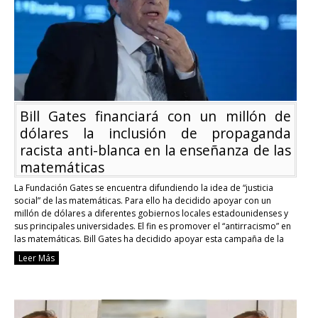
conservadores
deberían
contagiarse
COVID
y
morir
Bill Gates financiará con un millón de
dólares la inclusión de propaganda
racista anti-blanca en la enseñanza de las
matemáticas
La Fundación Gates se encuentra difundiendo la idea de “justicia
social” de las matemáticas. Para ello ha decidido apoyar con un
millón de dólares a diferentes gobiernos locales estadounidenses y
sus principales universidades. El fin es promover el “antirracismo” en
las matemáticas. Bill Gates ha decidido apoyar esta campaña de la
fundación. La propuesta de …
Continue reading
Leer Más
Bill
Gates
financiará
con
un