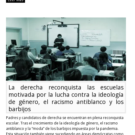
Madre
de
Kyle
Rittenhouse:
Mi
hijo
estaría
muerto
de
no
haber
tenido
un
arma
La derecha reconquista las escuelas
motivada por la lucha contra la ideología
de género, el racismo antiblanco y los
barbijos
Padres y candidatos de derecha se encuentran en plena reconquista
escolar. Tras el crecimiento de la ideología de género, el racismo
antiblanco y la “moda” de los barbijos impuesta por la pandemia.
Esta situación también viene sucediendo en áreas demócratas como