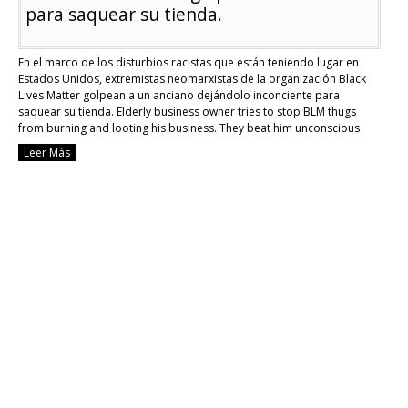
para saquear su tienda.
En el marco de los disturbios racistas que están teniendo lugar en
Estados Unidos, extremistas neomarxistas de la organización Black
Lives Matter golpean a un anciano dejándolo inconciente para
saquear su tienda. Elderly business owner tries to stop BLM thugs
from burning and looting his business. They beat him unconscious
and leave his store in …
Continue reading
Leer Más
[EEUU]
#Neomarxistas
de
#BlackLivesMatter
golpean
a
un
abuelo
para
saquear
su
tienda.