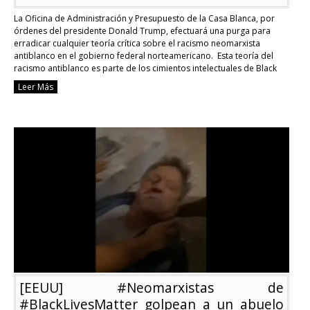
La Oficina de Administración y Presupuesto de la Casa Blanca, por
órdenes del presidente Donald Trump, efectuará una purga para
erradicar cualquier teoría crítica sobre el racismo neomarxista
antiblanco en el gobierno federal norteamericano. Esta teoría del
racismo antiblanco es parte de los cimientos intelectuales de Black
Lives Matter (BLM), Antifa y otras organizaciones que …
Continue
Leer Más
reading
[EEUU]
Trump
ordena
una
purga
de
su
administración
para
erradicar
el
racismo
neomarxista
antiblanco
[EEUU] #Neomarxistas de
#BlackLivesMatter golpean a un abuelo