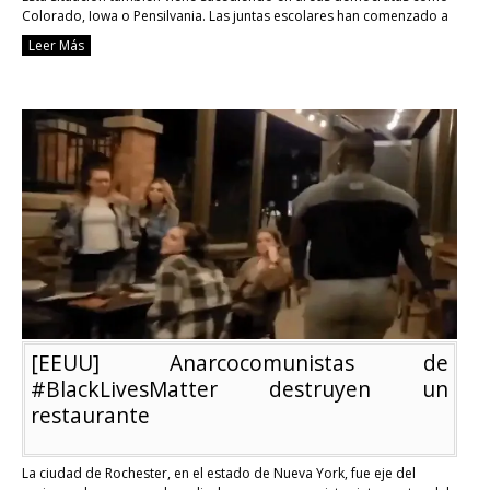
Colorado, Iowa o Pensilvania. Las juntas escolares han comenzado a
tener un importante crecimiento …
Continue reading
Leer Más
La
derecha
reconquista
las
escuelas
motivada
por
la
lucha
contra
la
ideología
de
género,
el
racismo
antiblanco
[EEUU] Anarcocomunistas de
y
los
#BlackLivesMatter destruyen un
barbijos
restaurante
La ciudad de Rochester, en el estado de Nueva York, fue eje del