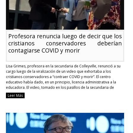
Profesora renuncia luego de decir que los
cristianos conservadores deberían
contagiarse COVID y morir
Lisa Grimes, profesora en la secundaria de Colleyville, renunció a su
cargo luego de la viralización de un video que exhortaba a los
cristianos conservadores a “contraer COVID y morir”. El centro
educativo había dado, en un principio, licencia administrativa a la
educadora. El video, tomado en los pasillos de la secundaria de
Colleyville, muestra …
Continue reading
Leer Más
Profesora
renuncia
luego
de
decir
que
los
cristianos