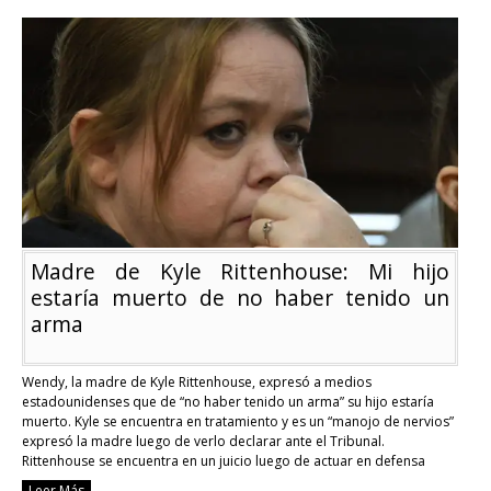
suicida
tras
sufrir
el
bullying
de
sus
compañeros
de
color
Madre de Kyle Rittenhouse: Mi hijo
estaría muerto de no haber tenido un
arma
Wendy, la madre de Kyle Rittenhouse, expresó a medios
estadounidenses que de “no haber tenido un arma” su hijo estaría
muerto. Kyle se encuentra en tratamiento y es un “manojo de nervios”
expresó la madre luego de verlo declarar ante el Tribunal.
Rittenhouse se encuentra en un juicio luego de actuar en defensa
propia y …
Continue reading
Leer Más