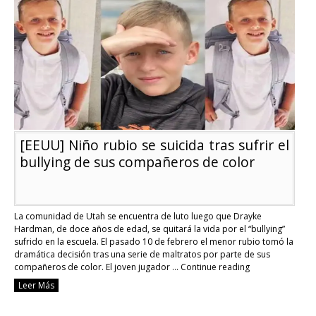
millón
de
dólares
la
inclusión
de
propaganda
racista
anti-
blanca
en
la
[EEUU] Niño rubio se suicida tras sufrir el
enseñanza
de
bullying de sus compañeros de color
las
matemáticas
La comunidad de Utah se encuentra de luto luego que Drayke
Hardman, de doce años de edad, se quitará la vida por el “bullying”
sufrido en la escuela. El pasado 10 de febrero el menor rubio tomó la
dramática decisión tras una serie de maltratos por parte de sus
compañeros de color. El joven jugador …
Continue reading
[EEUU]
Leer Más
Niño
rubio
se