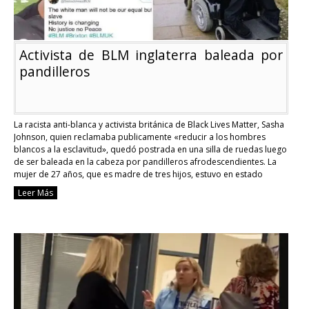
Activista de BLM inglaterra baleada por
pandilleros
La racista anti-blanca y activista británica de Black Lives Matter, Sasha
Johnson, quien reclamaba publicamente «reducir a los hombres
blancos a la esclavitud», quedó postrada en una silla de ruedas luego
de ser baleada en la cabeza por pandilleros afrodescendientes. La
mujer de 27 años, que es madre de tres hijos, estuvo en estado
crítico …
Continue reading
Leer Más
Activista
de
BLM
inglaterra
baleada
por
pandilleros