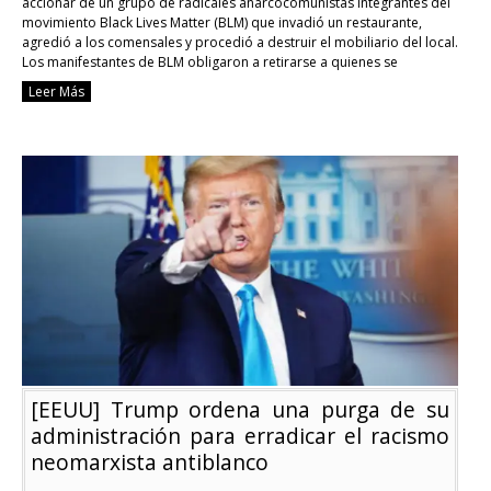
accionar de un grupo de radicales anarcocomunistas integrantes del
movimiento Black Lives Matter (BLM) que invadió un restaurante,
agredió a los comensales y procedió a destruir el mobiliario del local.
Los manifestantes de BLM obligaron a retirarse a quienes se
encontraban en …
Continue reading
Leer Más
[EEUU]
Anarcocomunistas
de
#BlackLivesMatter
destruyen
un
restaurante
[EEUU] Trump ordena una purga de su
administración para erradicar el racismo
neomarxista antiblanco