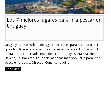
Los 7 mejores lugares para ir a pescar en
Uruguay
Uruguay es un país lleno de lugares increíbles para ir a pescar, así
que identificar una buena opción no será una tarea difícil para ti. 1.
Punta del Este (La Islada, Pozo del Tiburón, Playa Santa Ana, Punta
Ballena, La Brava,etc.) Es una de las zonas más populares para ir de
pesca en Uruguay. Ofrece …
Continue reading
Los
Leer Más
7
mejores
lugares
para
ir
a
pescar
en
Uruguay