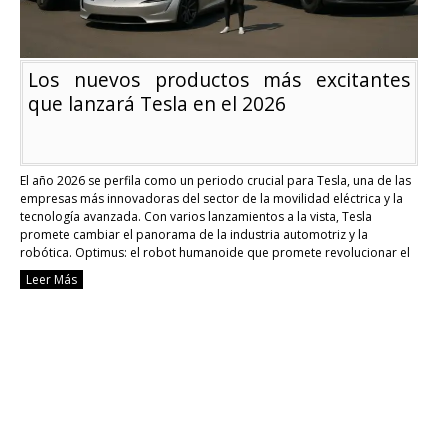
Los nuevos productos más excitantes
que lanzará Tesla en el 2026
El año 2026 se perfila como un periodo crucial para Tesla, una de las
empresas más innovadoras del sector de la movilidad eléctrica y la
tecnología avanzada. Con varios lanzamientos a la vista, Tesla
promete cambiar el panorama de la industria automotriz y la
robótica. Optimus: el robot humanoide que promete revolucionar el
trabajo físico …
Continue reading
Leer Más
Los
nuevos
productos
más
excitantes
que
lanzará
Tesla
en
el