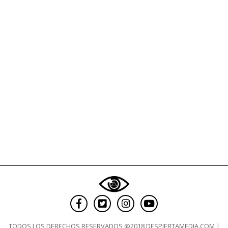
menores
de
4
años:
homosexualid
pornografía,
masturbación
TODOS LOS DERECHOS RESERVADOS @2018 DESPIERTAMEDIA.COM |