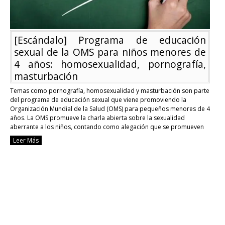
[Escándalo] Programa de educación
sexual de la OMS para niños menores de
4 años: homosexualidad, pornografía,
masturbación
Temas como pornografía, homosexualidad y masturbación son parte
del programa de educación sexual que viene promoviendo la
Organización Mundial de la Salud (OMS) para pequeños menores de 4
años. La OMS promueve la charla abierta sobre la sexualidad
aberrante a los niños, contando como alegación que se promueven
pautas que reemplazan a las palabras y …
Continue reading
Leer Más
[Escándalo]
Programa
de
educación
sexual
de
la
OMS
para
niños