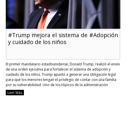
5
años
#Trump mejora el sistema de #Adopción
y cuidado de los niños
El primer mandatario estadounidense, Donald Trump, realizó el envío
de una orden ejecutiva para fortalecer el sistema de adopción y
cuidado de los niños. Trump apuntó a generar una obligación legal
para que los menores tengan el privilegio de contar con una familia
por su vulnerabilidad. Uno de los tópicos de la administración
Trump, sobre …
Continue reading
Leer Más
#Trump
mejora
el
sistema
de
#Adopción
y
cuidado