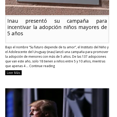
Inau presentó su campaña para
incentivar la adopción niños mayores de
5 años
Bajo el nombre “Su futuro depende de tu amor”, el Instituto del Niño y
el Adolescente del Uruguay (inau) lanzó una campaña para promover
la adopción de menores con más de 5 años. De las 137 adopciones
que van este año, solo 18 tienen a niños entre 5 y 10 años, mientras
que apenas 4 …
Continue reading
Inau
Leer Más
presentó
su
campaña
para
incentivar
la
adopción
niños
mayores
de