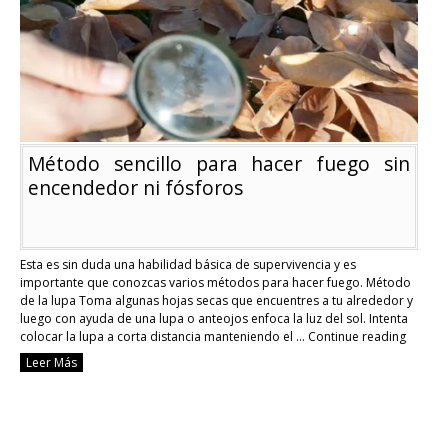
camping?
Método sencillo para hacer fuego sin
encendedor ni fósforos
Esta es sin duda una habilidad básica de supervivencia y es
importante que conozcas varios métodos para hacer fuego. Método
de la lupa Toma algunas hojas secas que encuentres a tu alrededor y
luego con ayuda de una lupa o anteojos enfoca la luz del sol. Intenta
colocar la lupa a corta distancia manteniendo el …
Continue reading
Méto
Leer Más
sencil
para
hacer
fuego
sin