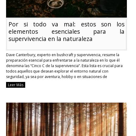
Por si todo va mal: estos son los
elementos esenciales para la
supervivencia en la naturaleza
Dave Canterbury, experto en bushcraft y supervivencia, resume la
preparación esencial para enfrentarse a la naturaleza en lo que él
denomina las “Cinco C de la supervivencia”. Esta lista es crucial para
todos aquellos que desean explorar el entorno natural con
seguridad, ya sea por aventura, hobby o en situaciones de
emergencia. Estos elementos son: …
Continue reading
Leer Más
Por
si
todo
va
mal:
estos
son
los
elementos
esenciales