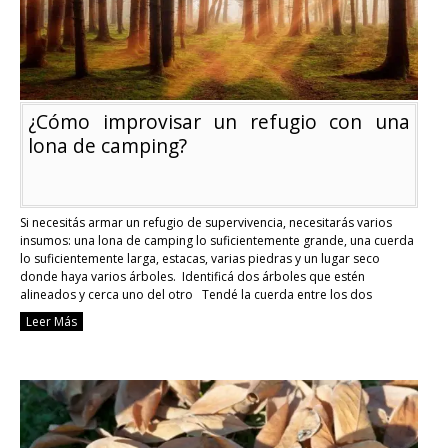
para
la
supervivencia
en
la
naturaleza
¿Cómo improvisar un refugio con una
lona de camping?
Si necesitás armar un refugio de supervivencia, necesitarás varios
insumos: una lona de camping lo suficientemente grande, una cuerda
lo suficientemente larga, estacas, varias piedras y un lugar seco
donde haya varios árboles. Identificá dos árboles que estén
alineados y cerca uno del otro Tendé la cuerda entre los dos
árboles, haciendo dos nudos …
Continue reading
Leer Más
¿Cómo
improvisar
un
refugio
con
una
lona
de