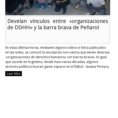
Develan vínculos entre «organizaciones
de DDHH» y la barra brava de Peñarol
En estas últimas horas, mediante algunos videos e hilos publicados
en las redes, se conoció la vinculación non-sancta que tienen diversas
«organizaciones de derechos humanos» con barras bravas. Al igual
que sucede en Argentina, desde hace varias décadas, algunos
sectores políticos buscan ganar espacio en el fútbol. Susana Pereyra,
esposa del ex-Ministro del Interior Eduardo …
Continue reading
Leer Más
Develan
vínculos
entre
«organiza
de
DDHH»
y
la
barra
brava