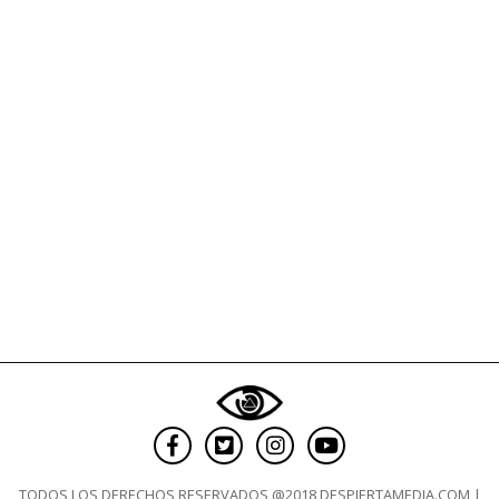
de
Peñarol
TODOS LOS DERECHOS RESERVADOS @2018 DESPIERTAMEDIA.COM |