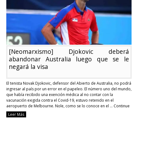
del
comienzo
del
primer
Grand
Slam
de
la
temporada
[Neomarxismo] Djokovic deberá
abandonar Australia luego que se le
negará la visa
El tenista Novak Djokovic, defensor del Abierto de Australia, no podrá
ingresar al país por un error en el papeleo. El número uno del mundo,
que había recibido una exención médica al no contar con la
vacunación exigida contra el Covid-19, estuvo retenido en el
aeropuerto de Melbourne. Nole, como se lo conoce en el …
Continue
reading
Leer Más
[Neomarxismo]
Djokovic
deberá
abandonar
Australia