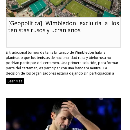
[Geopolítica] Wimbledon excluiría a los
tenistas rusos y ucranianos
El tradicional torneo de tenis británico de Wimbledon habría
planteado que los tenistas de nacionalidad rusa y bielorrusa no
podrían participar del certamen. Una primera solución, para formar
parte del certamen, es participar con una bandera neutral. La
decisión de los organizadores estaría dejando sin participación a
Daniil Medvedev, tenista ruso número dos del mundo. …
Continue
Leer Más
reading
[Geopolítica]
Wimbledon
excluiría
a
los
tenistas
rusos
y
ucranianos