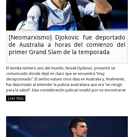
[Neomarxismo] Djokovic fue deportado
de Australia a horas del comienzo del
primer Grand Slam de la temporada
El tenista número uno del mundo, Novak Djokovic, presentó un
comunicado donde dejó en claro que se encuentra “muy
decepcionado”. El serbio estuvo once días en Australia y, finalmente,
fue deportado al entender la justicia australiana que era “un riesgo
para la salud”. Esta consideración judicial resultó por no encontrarse
vacunado contra el covid-19. El …
Continue reading
Leer Más
[Neomarxismo]
Djokovic
fue
deportado
de
Australia
a
horas