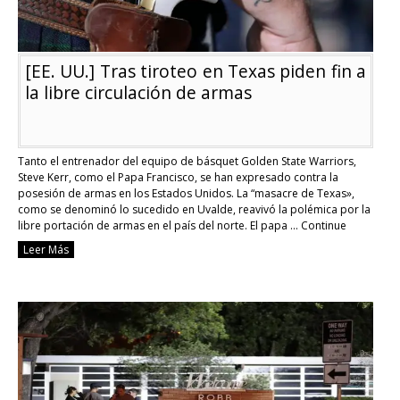
[EE. UU.] Tras tiroteo en Texas piden fin a
la libre circulación de armas
Tanto el entrenador del equipo de básquet Golden State Warriors,
Steve Kerr, como el Papa Francisco, se han expresado contra la
posesión de armas en los Estados Unidos. La “masacre de Texas»,
como se denominó lo sucedido en Uvalde, reavivó la polémica por la
libre portación de armas en el país del norte. El papa …
Continue
reading
Leer Más
[EE.
UU.]
Tras
tiroteo
en
Texas
piden
fin
a
la