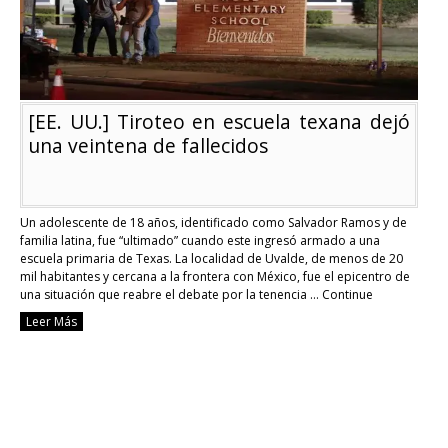
libre
circulación
de
armas
[EE. UU.] Tiroteo en escuela texana dejó
una veintena de fallecidos
Un adolescente de 18 años, identificado como Salvador Ramos y de
familia latina, fue “ultimado” cuando este ingresó armado a una
escuela primaria de Texas. La localidad de Uvalde, de menos de 20
mil habitantes y cercana a la frontera con México, fue el epicentro de
una situación que reabre el debate por la tenencia …
Continue
reading
Leer Más
[EE.
UU.]
Tiroteo
en
escuela
texana
dejó
una