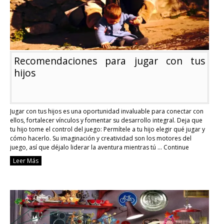
con
tus
hijos
Recomendaciones para jugar con tus
hijos
Jugar con tus hijos es una oportunidad invaluable para conectar con
ellos, fortalecer vínculos y fomentar su desarrollo integral. Deja que
tu hijo tome el control del juego: Permítele a tu hijo elegir qué jugar y
cómo hacerlo. Su imaginación y creatividad son los motores del
juego, así que déjalo liderar la aventura mientras tú …
Continue
reading
Leer Más
Recomendaciones
para
jugar
con
tus
hijos