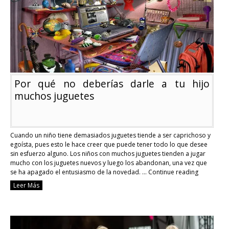
Por qué no deberías darle a tu hijo
muchos juguetes
Cuando un niño tiene demasiados juguetes tiende a ser caprichoso y
egoísta, pues esto le hace creer que puede tener todo lo que desee
sin esfuerzo alguno. Los niños con muchos juguetes tienden a jugar
mucho con los juguetes nuevos y luego los abandonan, una vez que
se ha apagado el entusiasmo de la novedad. …
Continue reading
Por
Leer Más
qué
no
deberías
darle
a