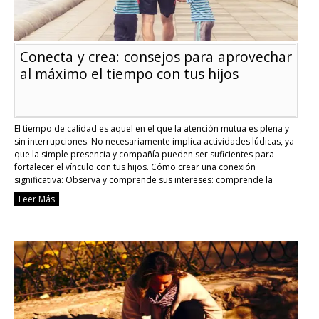
Conecta y crea: consejos para aprovechar
al máximo el tiempo con tus hijos
El tiempo de calidad es aquel en el que la atención mutua es plena y
sin interrupciones. No necesariamente implica actividades lúdicas, ya
que la simple presencia y compañía pueden ser suficientes para
fortalecer el vínculo con tus hijos. Cómo crear una conexión
significativa: Observa y comprende sus intereses: comprende la
esencia de sus gustos …
Continue reading
Leer Más
Conecta
y
crea:
consejos
para
aprovechar
al
máximo
el
tiempo