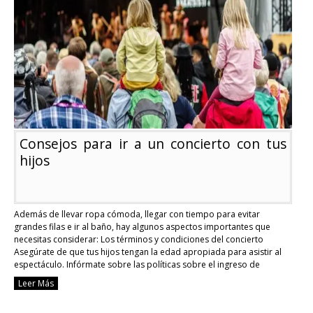
tu
hijo
muchos
juguetes
Consejos para ir a un concierto con tus
hijos
Además de llevar ropa cómoda, llegar con tiempo para evitar
grandes filas e ir al baño, hay algunos aspectos importantes que
necesitas considerar: Los términos y condiciones del concierto
Asegúrate de que tus hijos tengan la edad apropiada para asistir al
espectáculo. Infórmate sobre las políticas sobre el ingreso de
bebidas, accesorios, carteles y otro …
Continue reading
Leer Más
Consejos
para
ir