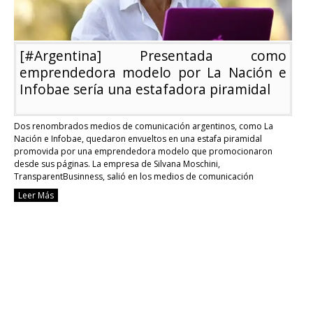
[#Argentina] Presentada como
emprendedora modelo por La Nación e
Infobae sería una estafadora piramidal
Dos renombrados medios de comunicación argentinos, como La
Nación e Infobae, quedaron envueltos en una estafa piramidal
promovida por una emprendedora modelo que promocionaron
desde sus páginas. La empresa de Silvana Moschini,
TransparentBusinness, salió en los medios de comunicación
afirmando que su negocio había alcanzado una valuación de mil
Leer Más
millones de dólares. Durante la nota …
Continue reading
[#Argentina]
Presentada
como
emprendedora
modelo
por
La
Nación
e