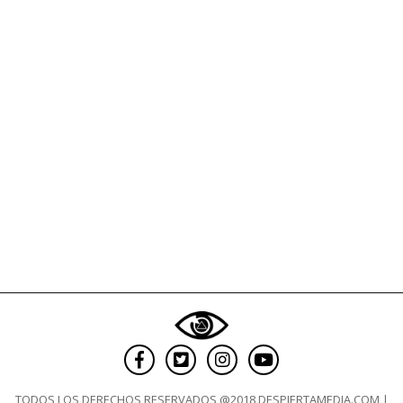
Infobae
sería
una
estafadora
piramidal
TODOS LOS DERECHOS RESERVADOS @2018 DESPIERTAMEDIA.COM |