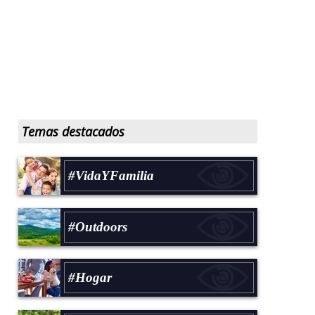
Temas destacados
#VidaYFamilia
#Outdoors
#Hogar