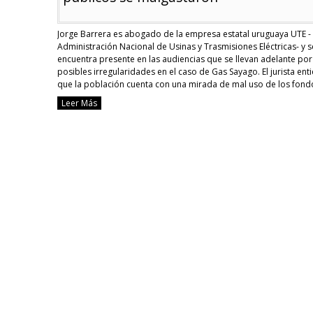
Jorge Barrera es abogado de la empresa estatal uruguaya UTE -
Administración Nacional de Usinas y Trasmisiones Eléctricas- y s
encuentra presente en las audiencias que se llevan adelante por
posibles irregularidades en el caso de Gas Sayago. El jurista ent
que la población cuenta con una mirada de mal uso de los fond
públicos y …
Continue reading
Leer Más
[Neomarxismo]
Para
abogado
de
UTE
“es
unánime
la
visión
de
que
los
fondos
públicos
se
malgastaron”