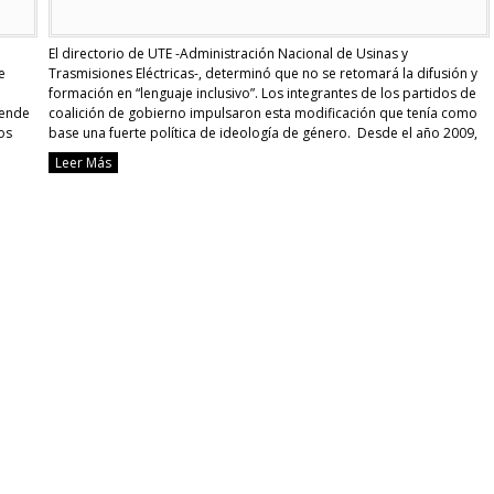
El directorio de UTE -Administración Nacional de Usinas y
e
Trasmisiones Eléctricas-, determinó que no se retomará la difusión y
formación en “lenguaje inclusivo”. Los integrantes de los partidos de
iende
coalición de gobierno impulsaron esta modificación que tenía como
os
base una fuerte política de ideología de género. Desde el año 2009,
la empresa pública de energía …
Continue reading
Leer Más
[Uruguay]
UTE
dejará
de
dar
formación
en
“lenguaje
inclusivo”