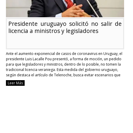
Presidente uruguayo solicitó no salir de
licencia a ministros y legisladores
Ante el aumento exponencial de casos de coronavirus en Uruguay, el
presidente Luis Lacalle Pou presentó, a forma de moción, un pedido
para que legisladores y ministros, dentro de lo posible, no tomen la
tradicional licencia veraniega. Esta medida del gobierno uruguayo,
según destaca el artículo de Telenoche, busca evitar escenarios que
puedan ser más …
Continue reading
Leer Más
Presidente
uruguayo
solicitó
no
salir
de
licencia
a
ministros
y