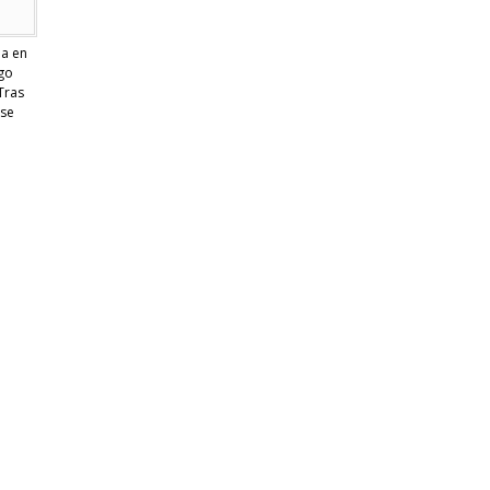
ia en
ego
Tras
 se
e