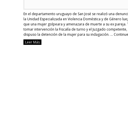
En el departamento uruguayo de San José se realizó una denunc
la Unidad Especializada en Violencia Doméstica y de Género lu
que una mujer golpeara y amenazara de muerte a su ex pareja. 
tomar intervención la Fiscalía de turno y el Juzgado competente,
dispuso la detención de la mujer para su indagación. …
Continu
reading
Leer Más
[Uruguay]
Mujer
violenta
a
prisión
por
golpear
y
amenazar
de
muerte
a
su
ex