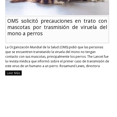
OMS solicitó precauciones en trato con
mascotas por trasmisión de viruela del
mono a perros
La Organización Mundial de la Salud (OMS) pidió que las personas
que se encuentren transitando la viruela del mono no tengan
contacto con sus mascotas, principalmente los perros. The Lancet fue
la revista médica que informó sobre el primer caso de transmisión de
este virus de un humano a un perro. Rosamund Lewis, directora
técnica …
Continue reading
Leer Más
OMS
solicitó
precauciones
en
trato
con
mascotas
por
trasmisión
de