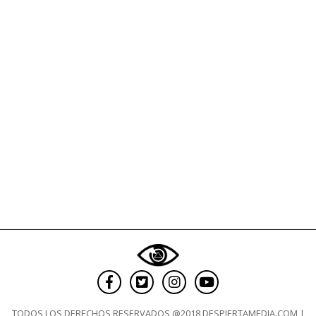
viruela
del
mono
a
perros
TODOS LOS DERECHOS RESERVADOS @2018 DESPIERTAMEDIA.COM |