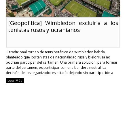
[Geopolítica] Wimbledon excluiría a los
tenistas rusos y ucranianos
El tradicional torneo de tenis británico de Wimbledon habría
planteado que los tenistas de nacionalidad rusa y bielorrusa no
podrían participar del certamen. Una primera solución, para formar
parte del certamen, es participar con una bandera neutral. La
decisión de los organizadores estaría dejando sin participación a
Daniil Medvedev, tenista ruso número dos del mundo. …
Continue
Leer Más
reading
[Geopolítica]
Wimbledon
excluiría
a
los
tenistas
rusos
y
ucranianos