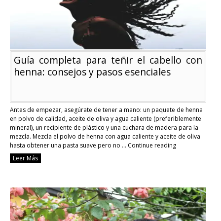
Guía completa para teñir el cabello con
henna: consejos y pasos esenciales
Antes de empezar, asegúrate de tener a mano: un paquete de henna
en polvo de calidad, aceite de oliva y agua caliente (preferiblemente
mineral), un recipiente de plástico y una cuchara de madera para la
mezcla. Mezcla el polvo de henna con agua caliente y aceite de oliva
hasta obtener una pasta suave pero no …
Continue reading
Guía
Leer Más
completa
para
teñir
el
cabello
con
henna:
consejos