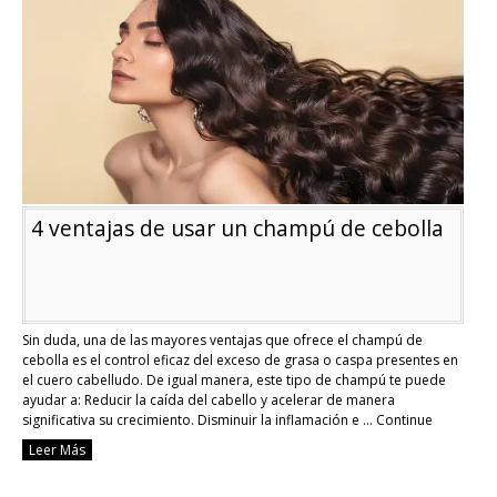
reparar
tu
cabello
dañado
en
casa
4 ventajas de usar un champú de cebolla
Sin duda, una de las mayores ventajas que ofrece el champú de
cebolla es el control eficaz del exceso de grasa o caspa presentes en
el cuero cabelludo. De igual manera, este tipo de champú te puede
ayudar a: Reducir la caída del cabello y acelerar de manera
significativa su crecimiento. Disminuir la inflamación e …
Continue
reading
Leer Más
4
ventajas
de