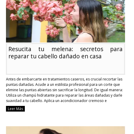
y
pasos
esenciales
Resucita tu melena: secretos para
reparar tu cabello dañado en casa
Antes de embarcarte en tratamientos caseros, es crucial recortar las
puntas dañadas. Acude a un estilista profesional para un corte que
elimine las puntas abiertas sin sacrificar la longitud. De igual manera:
Utiliza un champú hidratante para reparar las áreas dañadas y darle
suavidad a tu cabello. Aplica un acondicionador cremoso e
hidratante que te …
Continue reading
Leer Más
Resucita
tu
melena:
secretos
para