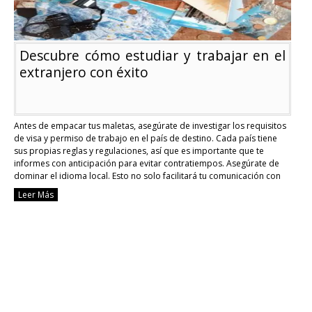
Descubre cómo estudiar y trabajar en el
extranjero con éxito
Antes de empacar tus maletas, asegúrate de investigar los requisitos
de visa y permiso de trabajo en el país de destino. Cada país tiene
sus propias reglas y regulaciones, así que es importante que te
informes con anticipación para evitar contratiempos. Asegúrate de
dominar el idioma local. Esto no solo facilitará tu comunicación con
los …
Continue reading
Leer Más
Descubre
cómo
estudiar
y
trabajar
en
el
extranjero
con
éxito