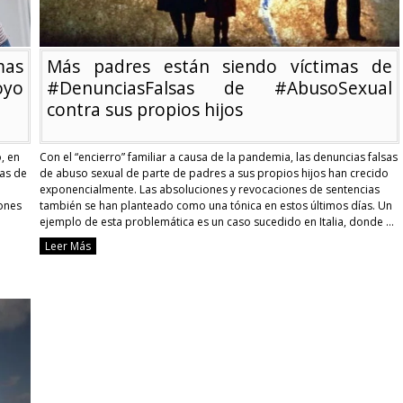
hijo
mas
Más padres están siendo víctimas de
oyo
#DenunciasFalsas de #AbusoSexual
contra sus propios hijos
, en
Con el “encierro” familiar a causa de la pandemia, las denuncias falsas
ias de
de abuso sexual de parte de padres a sus propios hijos han crecido
exponencialmente. Las absoluciones y revocaciones de sentencias
lones
también se han planteado como una tónica en estos últimos días. Un
ejemplo de esta problemática es un caso sucedido en Italia, donde …
Continue reading
Leer Más
Más
padres
están
siendo
víctimas
de
#DenunciasFalsas
de
#AbusoSexual
contra
sus