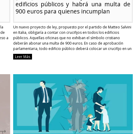
edificios públicos y habrá una multa de
900 euros para quienes incumplan
la
Un nuevo proyecto de ley, propuesto por el partido de Matteo Salvini
 de
en Italia, obligaría a contar con crucifijos en todos los edificios
ceso a
públicos. Aquellas oficinas que no exhiban el símbolo cristiano
deberán abonar una multa de 900 euros. En caso de aprobación
parlamentaria, todo edificio público deberá colocar un crucifijo en un
lugar destacado. …
Continue reading
Leer Más
[Italia]
Pondrán
crucifijos
en
todos
los
edificios
públicos
y
habrá
una
multa
de
900
euros
para