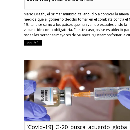
Mario Draghi, el primer ministro italiano, dio a conocer la nueva
medida que el gobierno decidió tomar en el combate contra el 
19. Italia se sumó a los países que han venido estableciendo la
vacunación como obligatoria. En este caso, así se estableció pa
todas las personas mayores de 50 años. “Queremos frenar la cu
Continue reading
Leer Más
[Covid-
19]
Italia
estableció
la
obligatoriedad
de
la
vacunación
anticovid
para
mayores
de
50
años
[Covid-19] G-20 busca acuerdo global