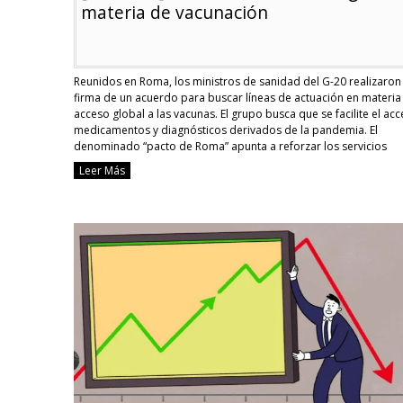
materia de vacunación
Reunidos en Roma, los ministros de sanidad del G-20 realizaron 
firma de un acuerdo para buscar líneas de actuación en materia
acceso global a las vacunas. El grupo busca que se facilite el ac
medicamentos y diagnósticos derivados de la pandemia. El
denominado “pacto de Roma” apunta a reforzar los servicios
sanitarios …
Continue reading
Leer Más
[Covid-
19]
G-
20
busca
acuerdo
global
en
materia
de
vacunación