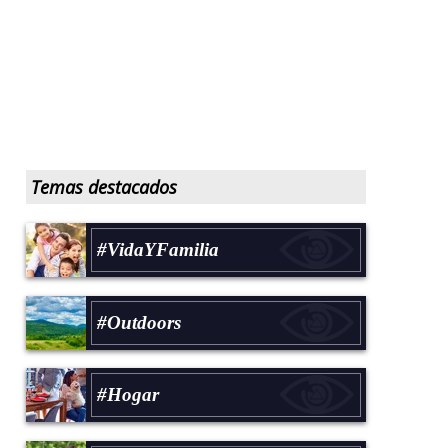
Temas destacados
#VidaYFamilia
#Outdoors
#Hogar