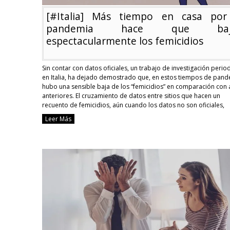
[#Italia] Más tiempo en casa por
pandemia hace que baj
espectacularmente los femicidios
Sin contar con datos oficiales, un trabajo de investigación period
en Italia, ha dejado demostrado que, en estos tiempos de pand
hubo una sensible baja de los “femicidios” en comparación con
anteriores. El cruzamiento de datos entre sitios que hacen un
recuento de femicidios, aún cuando los datos no son oficiales,
permite llegar a …
Continue reading
Leer Más
[#Italia]
Más
tiempo
en
casa
por
la
pandemia
hace
que
bajen
espectacularmente
los