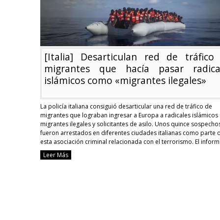
reciben
apoyo
por
ser
varones
[Italia] Desarticulan red de tráfico
migrantes que hacía pasar radica
islámicos como «migrantes ilegales»
La policía italiana consiguió desarticular una red de tráfico de
migrantes que lograban ingresar a Europa a radicales islámico
migrantes ilegales y solicitantes de asilo. Unos quince sospecho
fueron arrestados en diferentes ciudades italianas como parte 
esta asociación criminal relacionada con el terrorismo. El infor
principal, un ex yihadista, permitió frenar la operación …
Contin
Leer Más
reading
[Italia]
Desarticulan
red
de
tráfico
de
migrantes