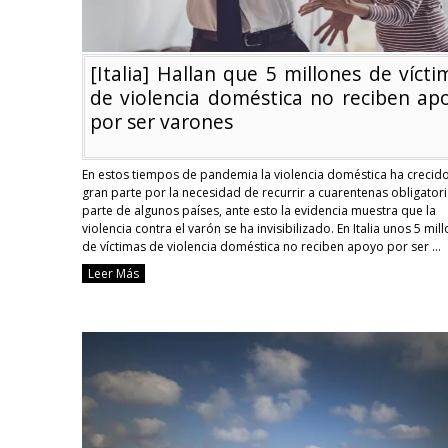
femicidios
[Italia] Hallan que 5 millones de vícti
de violencia doméstica no reciben ap
por ser varones
En estos tiempos de pandemia la violencia doméstica ha crecido
gran parte por la necesidad de recurrir a cuarentenas obligator
parte de algunos países, ante esto la evidencia muestra que la
violencia contra el varón se ha invisibilizado. En Italia unos 5 mil
de víctimas de violencia doméstica no reciben apoyo por ser …
Continue reading
Leer Más
[Italia]
Hallan
que
5
millones
de
víctimas
de
violencia
doméstica
no