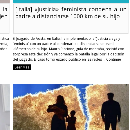
quienes
 la
[Italia] «Justicia» feminista condena a un
incumplan
en
padre a distanciarse 1000 km de su hijo
ística
El Juzgado de Aosta, en Italia, ha implementado la “justicia ciega y
emia,
feminista” con un padre al condenarlo a distanciarse unos mil
 años
kilómetros de su hijo. Mauro Piccione, guía de montaña, recibió con
sorpresa esta decisión y ya comenzó la batalla legal por la decisión
del juzgado. El caso tomó estado público en las redes …
Continue
reading
Leer Más
[Italia]
«Justicia»
feminista
condena
a
un
padre
a
distanciarse
1000
km
de
su