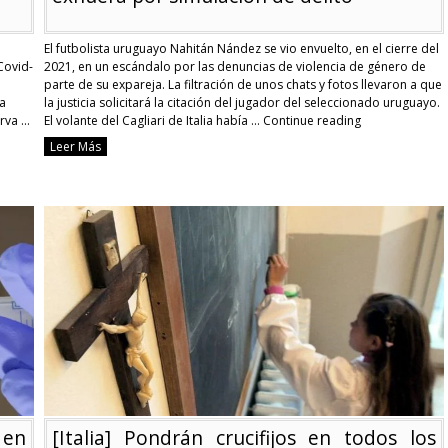
El futbolista uruguayo Nahitán Nández se vio envuelto, en el cierre del
Covid-
2021, en un escándalo por las denuncias de violencia de género de
parte de su expareja. La filtración de unos chats y fotos llevaron a que
ra
la justicia solicitará la citación del jugador del seleccionado uruguayo.
rva …
El volante del Cagliari de Italia había …
Continue reading
[Ideología
Leer Más
de
Género]
Madre
de
futbolista
de
la
selección
denunció
a
exnuera
por
simulación
de
delito
 en
[Italia] Pondrán crucifijos en todos los