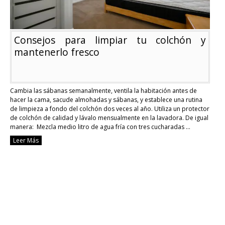
Consejos para limpiar tu colchón y
mantenerlo fresco
Cambia las sábanas semanalmente, ventila la habitación antes de
hacer la cama, sacude almohadas y sábanas, y establece una rutina
de limpieza a fondo del colchón dos veces al año. Utiliza un protector
de colchón de calidad y lávalo mensualmente en la lavadora. De igual
manera: Mezcla medio litro de agua fría con tres cucharadas …
Continue reading
Leer Más
Consejos
para
limpiar
tu
colchón
y
mantenerlo
fresco