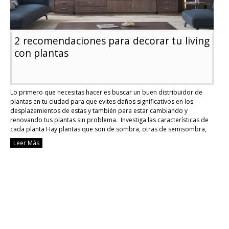
2 recomendaciones para decorar tu living
con plantas
Lo primero que necesitas hacer es buscar un buen distribuidor de
plantas en tu ciudad para que evites daños significativos en los
desplazamientos de estas y también para estar cambiando y
renovando tus plantas sin problema. Investiga las características de
cada planta Hay plantas que son de sombra, otras de semisombra,
otras que son de …
Continue reading
Leer Más
2
recomendaciones
para
decorar
tu
living
con
plantas