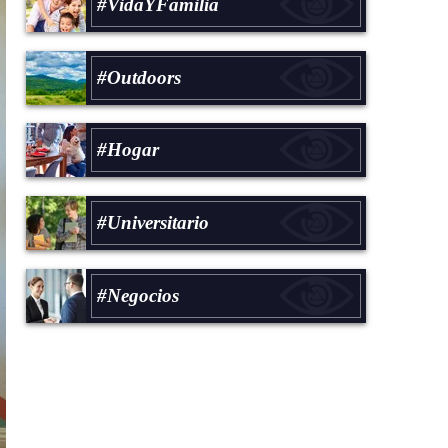
#VidaYFamilia
#Outdoors
#Hogar
#Universitario
#Negocios