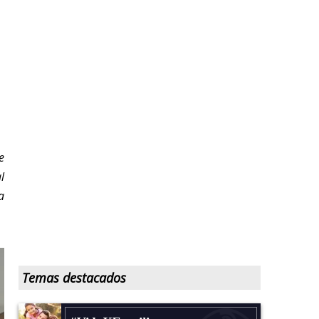
e
l
a
Temas destacados