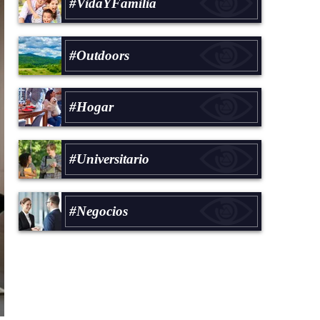
#VidaYFamilia
#Outdoors
#Hogar
#Universitario
#Negocios