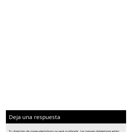
Deja una respuesta
Tu dirección de correo electrónico no será publicada.
Los campos obligatorios están