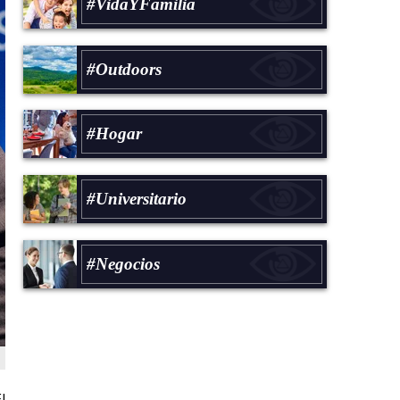
#VidaYFamilia
#Outdoors
#Hogar
#Universitario
#Negocios
l