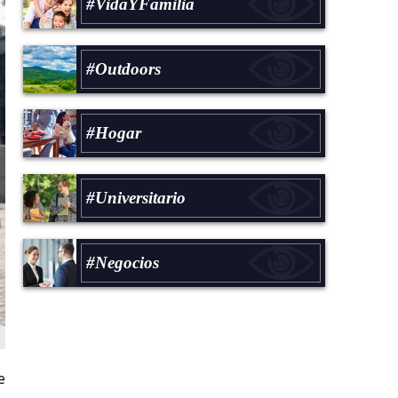
#VidaYFamilia
#Outdoors
#Hogar
#Universitario
#Negocios
e