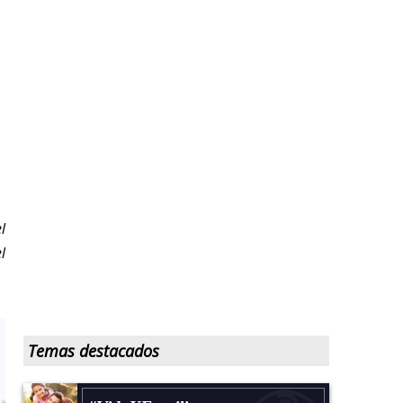
l
l
Temas destacados