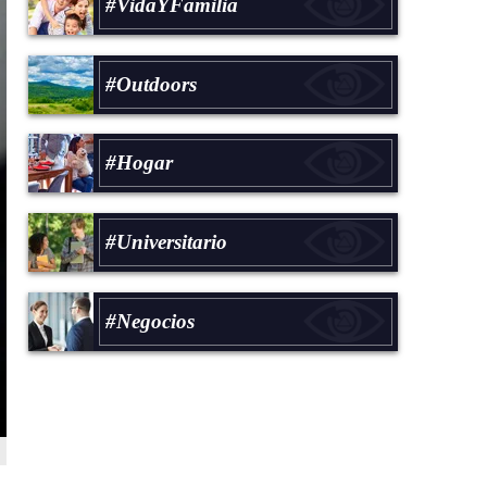
#VidaYFamilia
#Outdoors
#Hogar
#Universitario
#Negocios