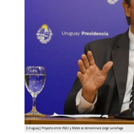
[Uruguay] Proyecto entre INJU y Mides se denominará Jorge Larrañaga