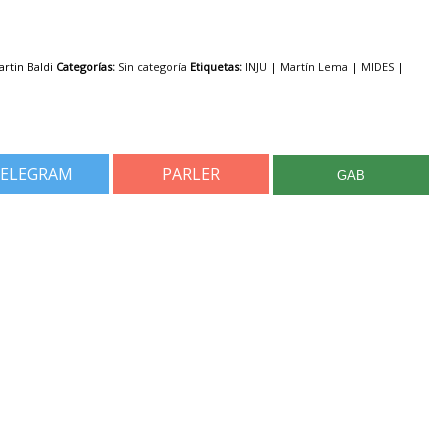
rtin Baldi
Categorías:
Sin categoría
Etiquetas:
INJU
|
Martín Lema
|
MIDES
|
ELEGRAM
PARLER
GAB