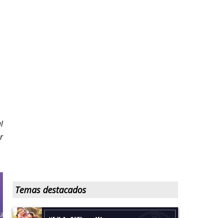
l
r
Temas destacados