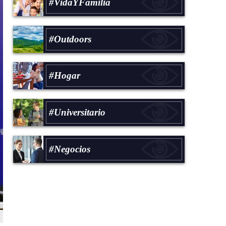
#VidaYFamilia
#Outdoors
#Hogar
#Universitario
#Negocios