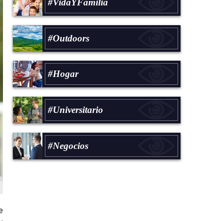
#VidaYFamilia
#Outdoors
#Hogar
#Universitario
#Negocios
e