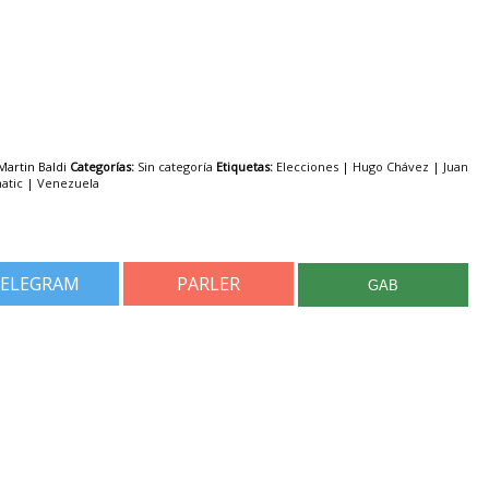
artin Baldi
Categorías:
Sin categoría
Etiquetas:
Elecciones
|
Hugo Chávez
|
Juan
atic
|
Venezuela
ELEGRAM
PARLER
GAB