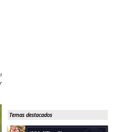
l
r
Temas destacados