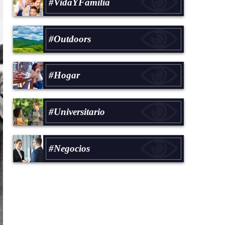
#VidaYFamilia
#Outdoors
#Hogar
#Universitario
#Negocios