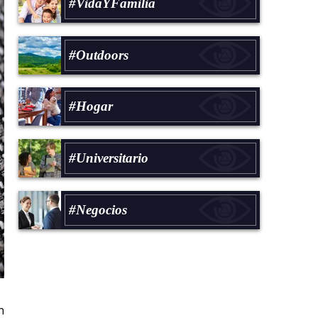
#VidaYFamilia
#Outdoors
#Hogar
#Universitario
#Negocios
n