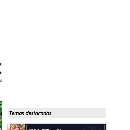
s
e
a
Temas destacados