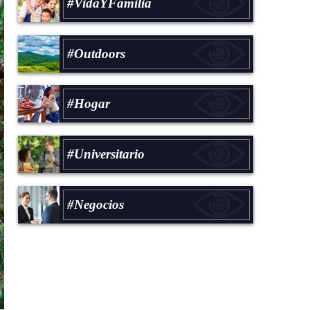
#VidaYFamilia
#Outdoors
#Hogar
#Universitario
#Negocios